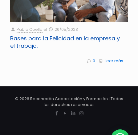
Pablo Coello
el
26/05/2023
Bases para la Felicidad en la empresa y
el trabajo.
0
Leer más
© 2026 Reconexión Capacitación y Formación | Todos
los derechos reservados